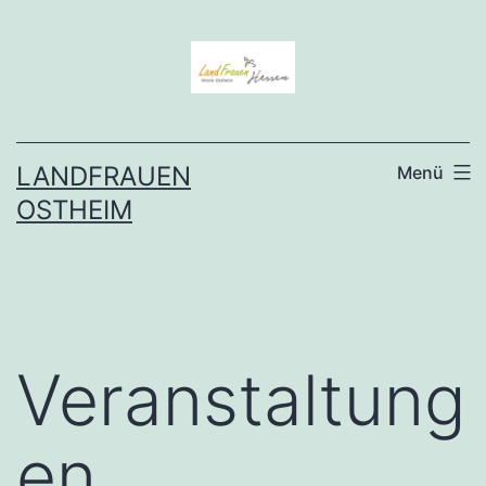
Zum
Inhalt
springen
LANDFRAUEN
Menü
OSTHEIM
Veranstaltung
en