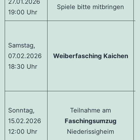
27.01.2026
Spiele bitte mitbringen
19:00 Uhr
L
Samstag,
07.02.2026
Weiberfasching Kaichen
1
18:30 Uhr
K
Sonntag,
Teilnahme am
15.02.2026
Faschingsumzug
12:00 Uhr
Niederissigheim
1