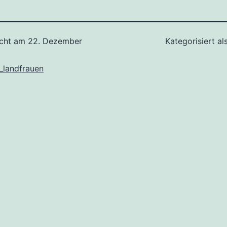
icht am
22. Dezember
Kategorisiert al
_landfrauen
tion