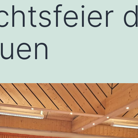
htsfeier 
auen