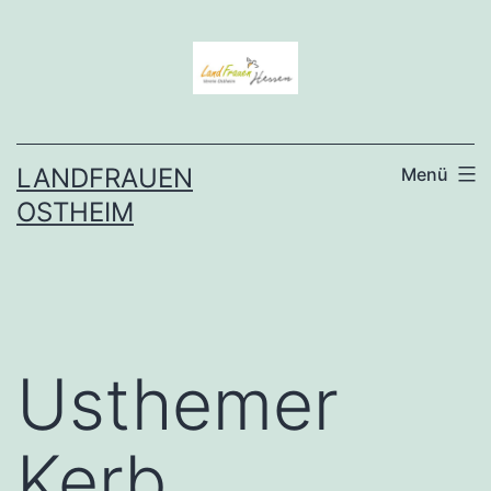
Zum
Inhalt
springen
LANDFRAUEN
Menü
OSTHEIM
Usthemer
Kerb